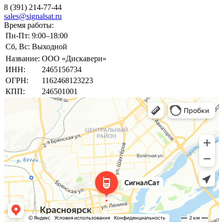
8 (391) 214-77-44
sales@signalsat.ru
Время работы:
Пн-Пт:
9:00–18:00
Сб, Вс:
Выходной
Название:
ООО «Дискавери»
ИНН:
2465156734
ОГРН:
1162468123223
КПП:
246501001