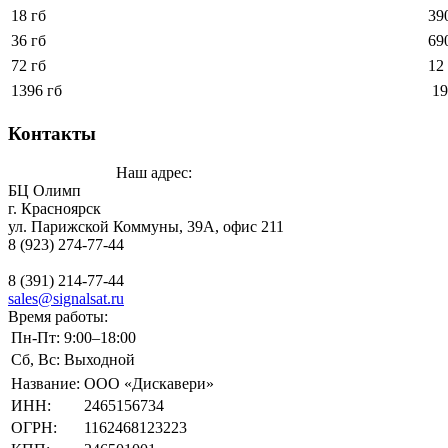
18 гб
39
36 гб
69
72 гб
12
1396 гб
19
Контакты
Наш адрес:
БЦ Олимп
г. Красноярск
ул. Парижской Коммуны, 39А, офис 211
8 (923) 274-77-44
8 (391) 214-77-44
sales@signalsat.ru
Время работы:
Пн-Пт:
9:00–18:00
Сб, Вс:
Выходной
Название:
ООО «Дискавери»
ИНН:
2465156734
ОГРН:
1162468123223