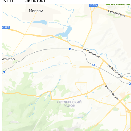
КПП:
246501001