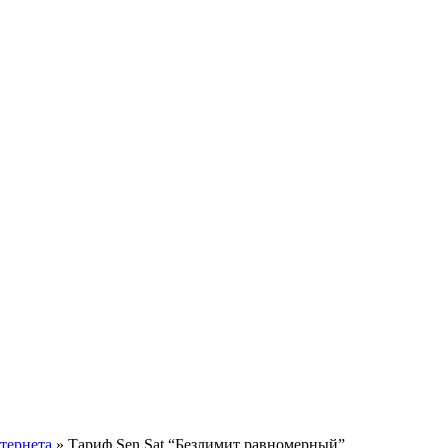
тернета
»
Тариф Sen Sat “Безлимит равномерный”