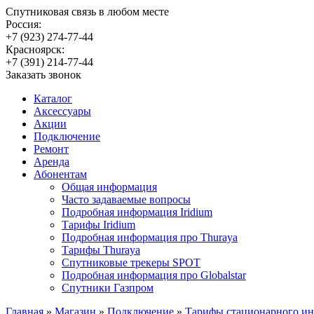
Спутниковая связь в любом месте
Россия:
+7 (923) 274-77-44
Красноярск:
+7 (391) 214-77-44
Заказать звонок
Каталог
Аксессуары
Акции
Подключение
Ремонт
Аренда
Абонентам
Общая информация
Часто задаваемые вопросы
Подробная информация Iridium
Тарифы Iridium
Подробная информация про Thuraya
Тарифы Thuraya
Спутниковые трекеры SPOT
Подробная информация про Globalstar
Спутники Газпром
Главная
»
Магазин
»
Подключение
»
Тарифы стационарного ин